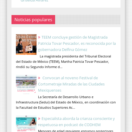
Noticias populares
TEEM concluye gestión de Magistrada
Patricia Tovar Pescador, es reconocida por la
gobernadora Delfina Gómez
La magistrada presidenta del Tribunal Electoral
del Estado de México (TEEM), Martha Patricia Tovar Pescador,
rindió su Segundo Informe d...
Convocan al noveno Festival de
Cortometraje Miradas de las Ciudades
Mexiquenses
La Secretaría de Desarrollo Urbano e
Infraestructura (Sedui) del Estado de México, en coordinación con
la Facultad de Estudios Superiores Ac...
Especialista aborda la crianza consciente y
respetuosa en podcast de CODHEM
Menores de edad requieren entornos protectores