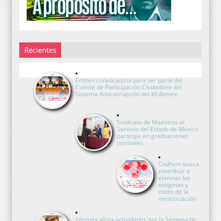
Recientes
Emiten convocatoria para ser parte del
Comité de Participación Ciudadana del
Sistema Anticorrupción del #Edomex
Sindicato de Maestros al
Servicio del Estado de México
participa en graduaciones
normales
Codhem busca
contribuir a
eliminar los
estigmas y
mitos de la
menstruación
Edomex alista actividades por la Semana de