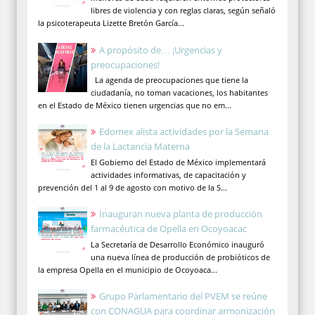
libres de violencia y con reglas claras, según señaló
la psicoterapeuta Lizette Bretón García...
A propósito de… ¡Urgencias y
preocupaciones!
La agenda de preocupaciones que tiene la
ciudadanía, no toman vacaciones, los habitantes
en el Estado de México tienen urgencias que no em...
Edomex alista actividades por la Semana
de la Lactancia Materna
El Gobierno del Estado de México implementará
actividades informativas, de capacitación y
prevención del 1 al 9 de agosto con motivo de la S...
Inauguran nueva planta de producción
farmacéutica de Opella en Ocoyoacac
La Secretaría de Desarrollo Económico inauguró
una nueva línea de producción de probióticos de
la empresa Opella en el municipio de Ocoyoaca...
Grupo Parlamentario del PVEM se reúne
con CONAGUA para coordinar armonización