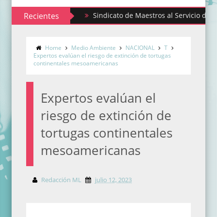
Recientes
Sindicato de Maestros al Servicio del Estado de
Emiten convocatoria para ser parte del Comité d
Home
Medio Ambiente
NACIONAL
T
Expertos evalúan el riesgo de extinción de tortugas
continentales mesoamericanas
Expertos evalúan el
riesgo de extinción de
tortugas continentales
mesoamericanas
Redacción ML
julio 12, 2023