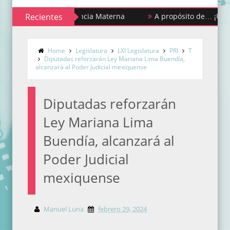
ana de la Lactancia Materna
Recientes
A propósito de… ¡Urgencias y
Home
Legislatura
LXI Legislatura
PRI
T
Diputadas reforzarán Ley Mariana Lima Buendía,
alcanzará al Poder Judicial mexiquense
Diputadas reforzarán
Ley Mariana Lima
Buendía, alcanzará al
Poder Judicial
mexiquense
Manuel Luna
febrero 29, 2024