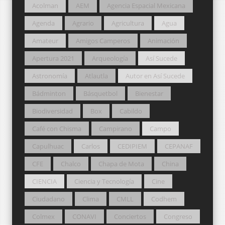
Acolman
AEM
Agencia Espacial Mexicana
Agenda
Agrario
Agricultura
Agua
Amateur
Amigos Camperos
Animación
Apertura 2021
Arqueología
Así Sucede
Astronomía
Atlautla
Autor en Así Sucede
Bádminton
Básquetbol
Bienestar
Biodiversidad
Box
Cabildo
Café con Chisma
Campirano
Campo
Capulhuac
Carlos
CEDIPIEM
CEPANAF
CFE
Chalco
Chapa de Mota
China
CIENCIA
Ciencia y Tecnología
Cine
Ciudadano
Clima
CMLL
Codhem
Colmex
CONAVI
Conciertos
Congreso