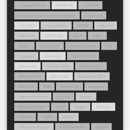
Corea del Norte
COVID-19
COVID19
Crónicas de un cantante callejero
Cruz Roja
CULTURA
Curiosidades
DDHH
deporte
Deportes
DEPORTES
Día D
Difem
Dinero
Don Diablo
Donato Guerra
DSC
Ecatepec
Economía
Edomex 2023
Educación
Elección 2018
Elección 2021
Elección2019
elecciones
Elecciones 2021
electoral
Eliel
Eliel Navas
Empleos
Entretenimiento
Escuela
Estado
Estados Unidos
Estat
Estatal
ESTATAL
Festival
FGJEM
Fútbol
Fútbol Americano
Fútbol Femenil
Galería