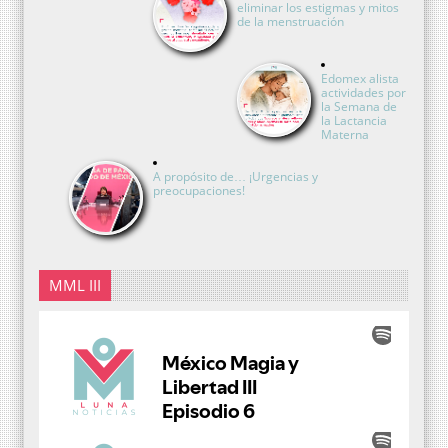
eliminar los estigmas y mitos
de la menstruación
Edomex alista
actividades por
la Semana de
la Lactancia
Materna
A propósito de… ¡Urgencias y
preocupaciones!
MML III