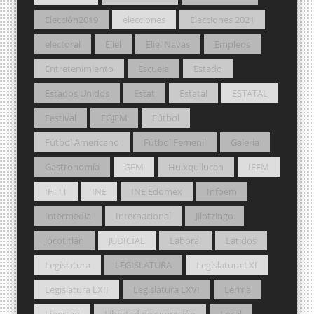
Elección2019
elecciones
Elecciones 2021
electoral
Eliel
Eliel Navas
Empleos
Entretenimiento
Escuela
Estado
Estados Unidos
Estat
Estatal
ESTATAL
Festival
FGJEM
Fútbol
Fútbol Americano
Fútbol Femenil
Galería
Gastronomía
GEM
Huixquilucan
IEEM
IFTTT
INE
INE Edomex
Infoem
Intermedia
Internacional
Jilotzingo
Jocotitlán
JUDICIAL
Laboral
Latidos
Legislatura
LEGISLATURA
Legislatura LXI
Legislatura LXII
Legislatura LXVI
Lerma
Libertad
Libertad de expresión
Local