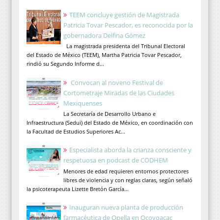
TEEM concluye gestión de Magistrada
Patricia Tovar Pescador, es reconocida por la
gobernadora Delfina Gómez
La magistrada presidenta del Tribunal Electoral
del Estado de México (TEEM), Martha Patricia Tovar Pescador,
rindió su Segundo Informe d...
Convocan al noveno Festival de
Cortometraje Miradas de las Ciudades
Mexiquenses
La Secretaría de Desarrollo Urbano e
Infraestructura (Sedui) del Estado de México, en coordinación con
la Facultad de Estudios Superiores Ac...
Especialista aborda la crianza consciente y
respetuosa en podcast de CODHEM
Menores de edad requieren entornos protectores
libres de violencia y con reglas claras, según señaló
la psicoterapeuta Lizette Bretón García...
Inauguran nueva planta de producción
farmacéutica de Opella en Ocoyoacac