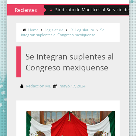
Recientes
Sindicato de Maestros al Servicio del Estado de
Home
Legislatura
LXI Legislatura
Se
integran suplentes al Congreso mexiquense
Se integran suplentes al
Congreso mexiquense
Redacción ML
mayo 17, 2024