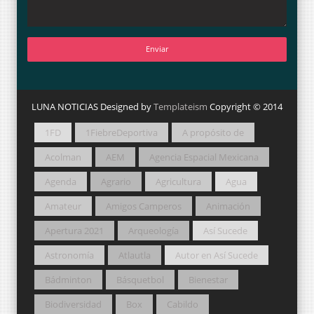
LUNA NOTICIAS Designed by
Templateism
Copyright © 2014
1FD
1FiebreDeportiva
A propósito de
Acolman
AEM
Agencia Espacial Mexicana
Agenda
Agrario
Agricultura
Agua
Amateur
Amigos Camperos
Animación
Apertura 2021
Arqueología
Así Sucede
Astronomía
Atlautla
Autor en Así Sucede
Bádminton
Básquetbol
Bienestar
Biodiversidad
Box
Cabildo