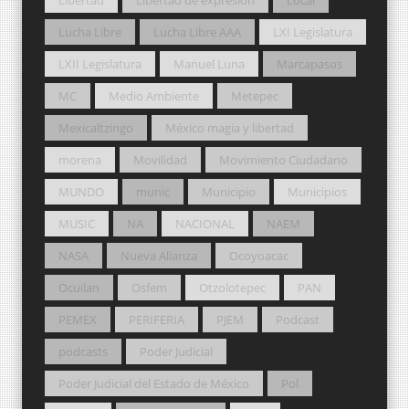
Lucha Libre
Lucha Libre AAA
LXI Legislatura
LXII Legislatura
Manuel Luna
Marcapasos
MC
Medio Ambiente
Metepec
Mexicaltzingo
México magia y libertad
morena
Movilidad
Movimiento Ciudadano
MUNDO
munic
Municipio
Municipios
MUSIC
NA
NACIONAL
NAEM
NASA
Nueva Alianza
Ocoyoacac
Ocuilan
Osfem
Otzolotepec
PAN
PEMEX
PERIFERIA
PJEM
Podcast
podcasts
Poder Judicial
Poder Judicial del Estado de México
Pol