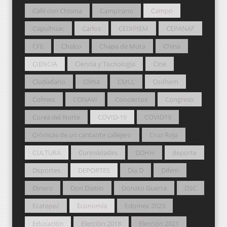
Café con Chisma
Campirano
Campo
Capulhuac
Carlos
CEDIPIEM
CEPANAF
CFE
Chalco
Chapa de Mota
China
CIENCIA
Ciencia y Tecnología
Cine
Ciudadano
Clima
CMLL
Codhem
Colmex
CONAVI
Conciertos
Congreso
Corea del Norte
COVID-19
COVID19
Crónicas de un cantante callejero
Cruz Roja
CULTURA
Curiosidades
DDHH
deporte
Deportes
DEPORTES
Día D
Difem
Dinero
Don Diablo
Donato Guerra
DSC
Ecatepec
Economía
Edomex 2023
Educación
Elección 2018
Elección 2021