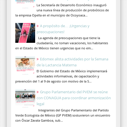
La Secretaría de Desarrollo Económico inauguró
una nueva línea de producción de probióticos de
la empresa Opella en el municipio de Ocoyoaca...
A propósito de… ¡Urgencias y
preocupaciones!
La agenda de preocupaciones que tiene la
ciudadanía, no toman vacaciones, los habitantes
en el Estado de México tienen urgencias que no em...
Edomex alista actividades por la Semana
de la Lactancia Materna
El Gobierno del Estado de México implementará
actividades informativas, de capacitación y
prevención del 1 al 9 de agosto con motivo de la S...
Grupo Parlamentario del PVEM se reúne
con CONAGUA para coordinar armonización
legal
Integrantes del Grupo Parlamentario del Partido
Verde Ecologista de México (GP PVEM) sostuvieron un encuentro
con Óscar Zavala Gamboa, sub...